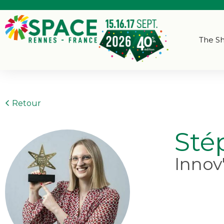
The S
Retour
Sté
Innov