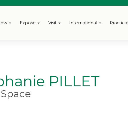
how
Expose
Visit
International
Practica
phanie PILLET
'Space