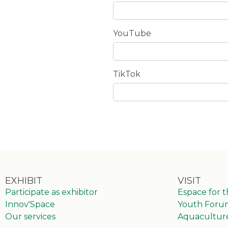
YouTube
TikTok
I
f
y
o
EXHIBIT
VISIT
u
Participate as exhibitor
Espace for 
a
Innov'Space
Youth Foru
r
Our services
Aquacultur
e