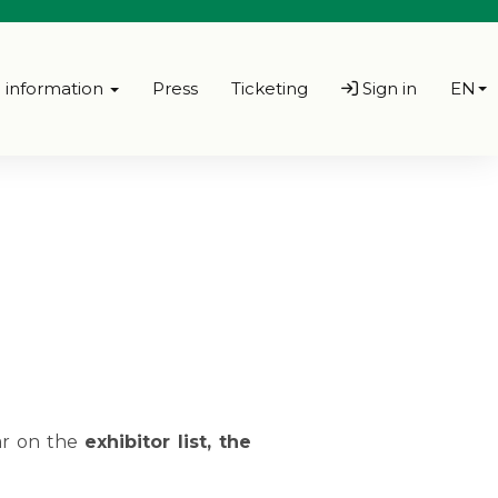
l information
Press
Ticketing
Sign in
EN
ear on the
exhibitor list, the