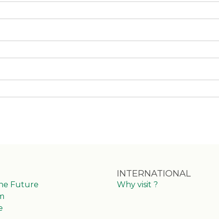
INTERNATIONAL
the Future
Why visit ?
m
e