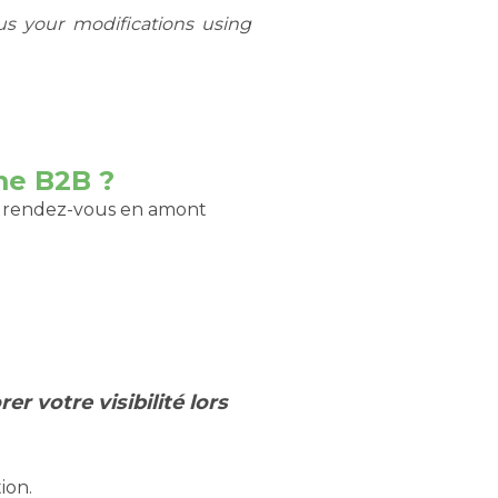
us your modifications using
me B2B ?
re rendez-vous en amont
r votre visibilité lors
tion.