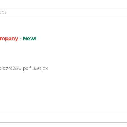
ics
company
- New!
size: 350 px * 350 px