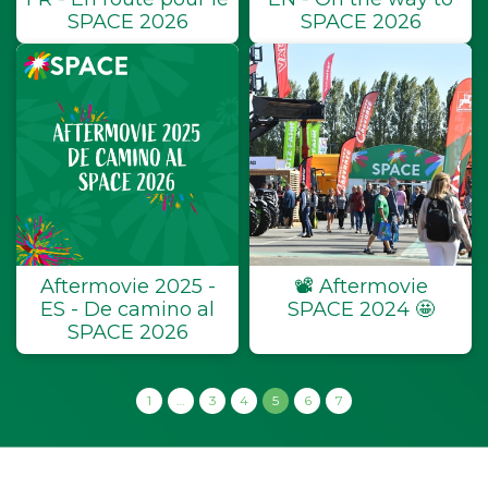
SPACE 2026
SPACE 2026
Aftermovie 2025 -
📽 ️Aftermovie
ES - De camino al
SPACE 2024 🤩
SPACE 2026
1
…
3
4
5
6
7