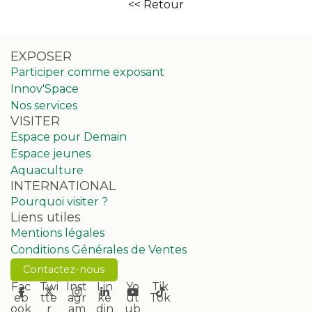
<< Retour
EXPOSER
Participer comme exposant
Innov'Space
Nos services
VISITER
Espace pour Demain
Espace jeunes
Aquaculture
INTERNATIONAL
Pourquoi visiter ?
Liens utiles
Mentions légales
Conditions Générales de Ventes
Contactez-nous
Fac
Twi
Inst
Lin
Yo
Tik
eb
tte
agr
ke
ut
Tok
ook
r
am
din
ub