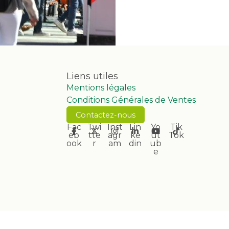
Liens utiles
Mentions légales
Conditions Générales de Ventes
Contactez-nous
Fac
Twi
Inst
Lin
Yo
Tik
eb
tte
agr
ke
ut
Tok
ook
r
am
din
ub
e