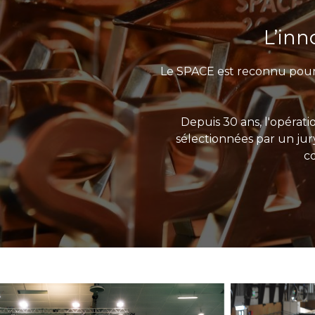
L’inn
Le SPACE est reconnu pour
Depuis 30 ans, l'opérat
sélectionnées par un jur
c