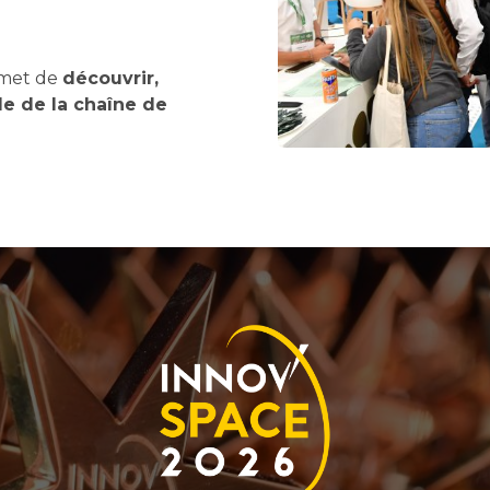
rmet de
découvrir,
le de la chaîne de