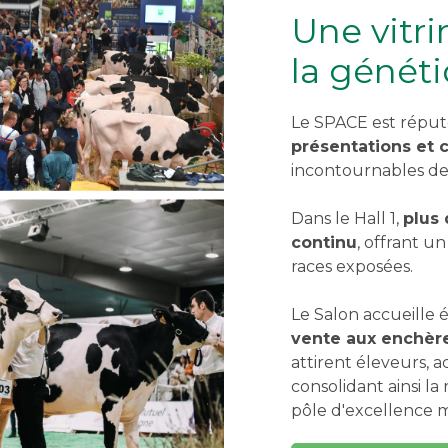
Une vitri
la génét
Le SPACE est réputé
présentations et 
incontournables des 
Dans le Hall 1,
plus 
continu
, offrant u
races exposées.
Le Salon accueille
vente aux enchèr
attirent éleveurs, 
consolidant ainsi 
pôle d'excellence 