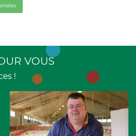
nimales
POUR VOUS
es !