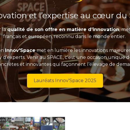
ovation et l’expertise au cœur du
 la
qualité de son offre en matière d’innovation
, me
français et européen, reconnu dans le monde entier.
ion
Innov'Space
met en lumière les innovations majeures 
y d’experts. Venir au SPACE, c'est une occasion unique d
oncrètes et innovantes qui façonnent l’élevage de demai
Lauréats Innov'Space 2025