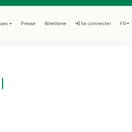
ques
Presse
Billetterie
Se connecter
FR
l