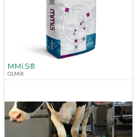
MMi.S®
OLMIX