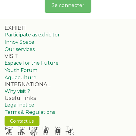
Se connecter
EXHIBIT
Participate as exhibitor
Innov'Space
Our services
VISIT
Espace for the Future
Youth Forum
Aquaculture
INTERNATIONAL
Why visit ?
Useful links
Legal notice
Terms & Regulations
Contact us
Fac
Twi
Inst
Lin
Yo
Tik
eb
tte
agr
ke
ut
Tok