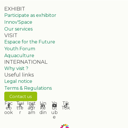
EXHIBIT
Participate as exhibitor
Innov'Space
Our services
VISIT
Espace for the Future
Youth Forum
Aquaculture
INTERNATIONAL
Why visit ?
Useful links
Legal notice
Terms & Regulations
Contact us
Fac
Twi
Inst
Lin
Yo
Tik
eb
tte
agr
ke
ut
Tok
ook
r
am
din
ub
e