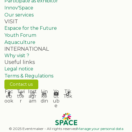
Participate as exhibitor
Innov'Space
Our services
VISIT
Espace for the Future
Youth Forum
Aquaculture
INTERNATIONAL
Why visit ?
Useful links
Legal notice
Terms & Regulations
Contact us
Fac
Twi
Inst
Lin
Yo
Tik
eb
tte
agr
ke
ut
Tok
ook
r
am
din
ub
e
© 2025 Eventmaker - All rights reserved
Manage your personal data