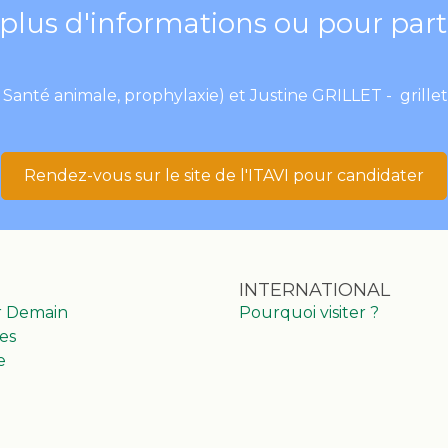
plus d'informations ou pour part
 Santé animale, prophylaxie) et Justine GRILLET -
grille
Rendez-vous sur le site de l'ITAVI pour candidater
INTERNATIONAL
r Demain
Pourquoi visiter ?
es
e