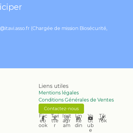
iciper
t@itavi.asso.fr
(Chargée de mission Biosécurité,
Liens utiles
Mentions légales
Conditions Générales de Ventes
Contactez-nous
Fac
Twi
Inst
Lin
Yo
Tik
eb
tte
agr
ke
ut
Tok
ook
r
am
din
ub
e