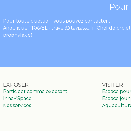
Pour 
Pour toute question, vous pouvez contacter :
Angélique TRAVEL - tr
avel@itavi.asso.fr
(Chef de projet
prophylaxie)
EXPOSER
VISITER
Participer comme exposant
Espace pou
Innov'Space
Espace jeun
Nos services
Aquacultur