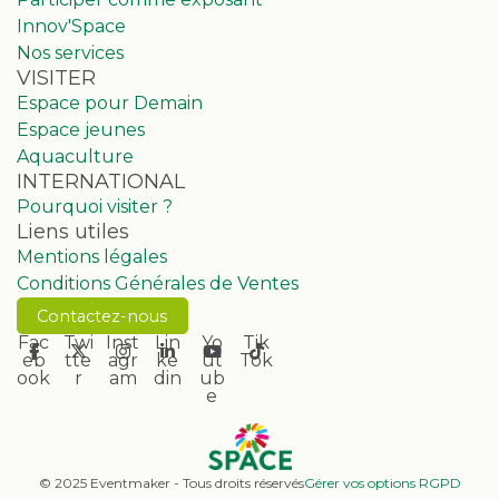
Innov'Space
Nos services
VISITER
Espace pour Demain
Espace jeunes
Aquaculture
INTERNATIONAL
Pourquoi visiter ?
Liens utiles
Mentions légales
Conditions Générales de Ventes
Contactez-nous
Fac
Twi
Inst
Lin
Yo
Tik
eb
tte
agr
ke
ut
Tok
ook
r
am
din
ub
e
© 2025 Eventmaker - Tous droits réservés
Gérer vos options RGPD