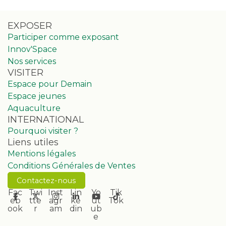
EXPOSER
Participer comme exposant
Innov'Space
Nos services
VISITER
Espace pour Demain
Espace jeunes
Aquaculture
INTERNATIONAL
Pourquoi visiter ?
Liens utiles
Mentions légales
Conditions Générales de Ventes
Contactez-nous
Fac
Twi
Inst
Lin
Yo
Tik
eb
tte
agr
ke
ut
Tok
ook
r
am
din
ub
e