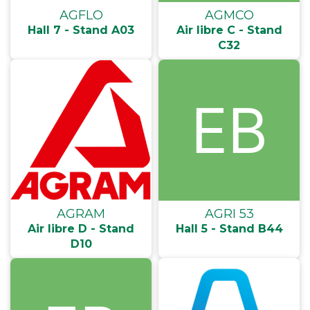
AGFLO
AGMCO
Hall 7 - Stand A03
Air libre C - Stand
C32
AGRAM
AGRI 53
Air libre D - Stand
Hall 5 - Stand B44
D10