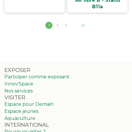
Air libre B - Stand
B11a
1
2
3
…
22
EXPOSER
Participer comme exposant
Innov'Space
Nos services
VISITER
Espace pour Demain
Espace jeunes
Aquaculture
INTERNATIONAL
Pourquoi visiter ?