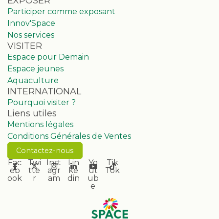
EXPOSER
Participer comme exposant
Innov'Space
Nos services
VISITER
Espace pour Demain
Espace jeunes
Aquaculture
INTERNATIONAL
Pourquoi visiter ?
Liens utiles
Mentions légales
Conditions Générales de Ventes
Contactez-nous
Fac
Twi
Inst
Lin
Yo
Tik
eb
tte
agr
ke
ut
Tok
ook
r
am
din
ub
e