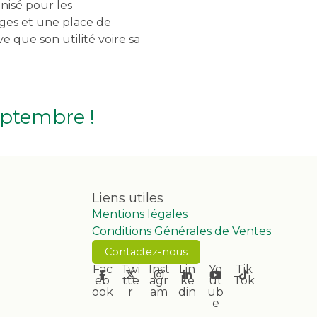
nisé pour les
nges et une place de
e que son utilité voire sa
eptembre !
Liens utiles
Mentions légales
Conditions Générales de Ventes
Contactez-nous
Fac
Twi
Inst
Lin
Yo
Tik
eb
tte
agr
ke
ut
Tok
ook
r
am
din
ub
e