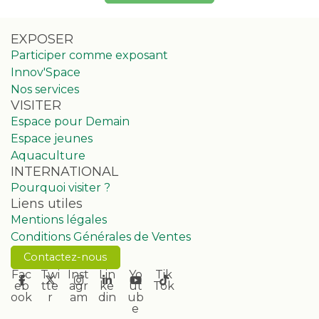
EXPOSER
Participer comme exposant
Innov'Space
Nos services
VISITER
Espace pour Demain
Espace jeunes
Aquaculture
INTERNATIONAL
Pourquoi visiter ?
Liens utiles
Mentions légales
Conditions Générales de Ventes
Contactez-nous
Fac
Twi
Inst
Lin
Yo
Tik
eb
tte
agr
ke
ut
Tok
ook
r
am
din
ub
e