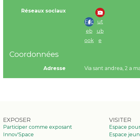
Réseaux sociaux
Yo
Fac
ut
eb
ub
ook
e
Coordonnées
Adresse
Via sant andrea, 2 a m
EXPOSER
VISITER
Participer comme exposant
Espace pou
Innov'Space
Espace jeun