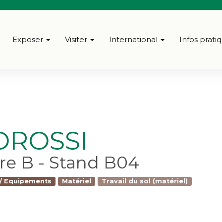
Exposer
Visiter
International
Infos prati
OROSSI
bre B - Stand B04
/ Equipements
Matériel
Travail du sol (matériel)