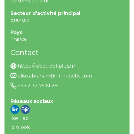
de service client.
Secteur d'activité principal
Energie
Pays
France
Contact
https://robot-optiplus.fr/
elise.abraham@nri-robotic.com
+33 2 32 75 61 28
Réseaux sociaux
Lin
Fac
ke
eb
din
ook