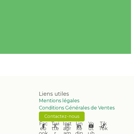
Liens utiles
Mentions légales
Conditions Générales de Ventes
Contactez-nous
Fac
Twi
Inst
Lin
Yo
Tik
eb
tte
agr
ke
ut
Tok
ook
r
am
din
ub