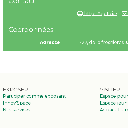
Contact
https://agflo.io/
Coordonnées
Adresse
1727, de la fresnièr
EXPOSER
VISITER
Participer comme exposant
Espace pou
Innov'Space
Espace jeun
Nos services
Aquacultur