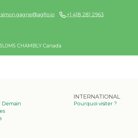
simon.gagne@agflo.io
+1 418 281 2963
es J3L0M5 CHAMBLY Canada
INTERNATIONAL
r Demain
Pourquoi visiter ?
es
e