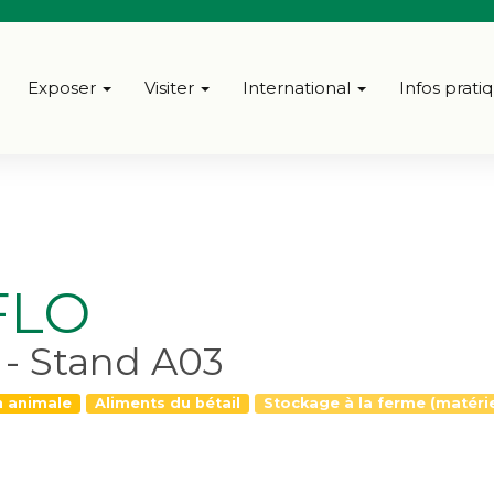
Exposer
Visiter
International
Infos prati
FLO
7 - Stand A03
n animale
Aliments du bétail
Stockage à la ferme (matérie