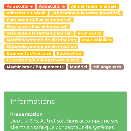
Aquaculture
Aquaculture
Alimentation animale
Aliments du bétail
Fabrication à la ferme (matériel)
Fabrication à l'usine (matériel)
Stockage à l'usine (matériel)
Stockage à la ferme (matériel)
Pour porcs
Matériel/système de distribution
Pour volailles
Matériel/système de distribution
Bâtiments d'élevage
Fabrication
Conception/Aménagement (plans)
Machinisme / Equipements
Matériel
Mélangeuses
Informations
Présentation
Depuis 1975, Autret solutions accompagne ses
clients en tant que concepteur de systèmes