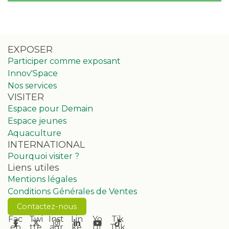
EXPOSER
Participer comme exposant
Innov'Space
Nos services
VISITER
Espace pour Demain
Espace jeunes
Aquaculture
INTERNATIONAL
Pourquoi visiter ?
Liens utiles
Mentions légales
Conditions Générales de Ventes
Contactez-nous
Fac
Twi
Inst
Lin
Yo
Tik
eb
tte
agr
ke
ut
Tok