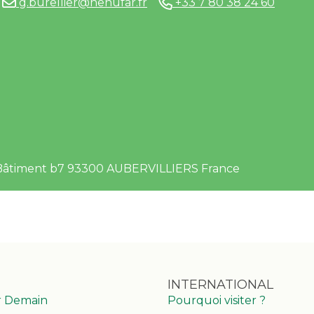
g.burellier@nenufar.fr
+33 7 80 38 24 60
on Bâtiment b7 93300 AUBERVILLIERS France
INTERNATIONAL
r Demain
Pourquoi visiter ?