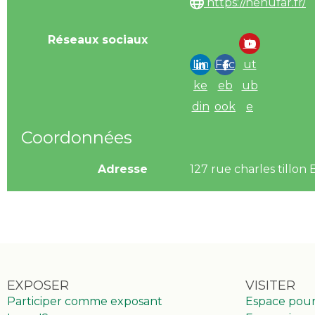
https://nenufar.fr/
Réseaux sociaux
Yo
Lin
Fac
ut
ke
eb
ub
din
ook
e
Coordonnées
Adresse
127 rue charles till
EXPOSER
VISITER
Participer comme exposant
Espace pou