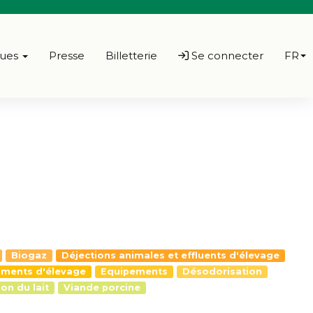
ques
Presse
Billetterie
Se connecter
FR
Biogaz
Déjections animales et effluents d'élevage
iments d'élevage
Equipements
Désodorisation
on du lait
Viande porcine