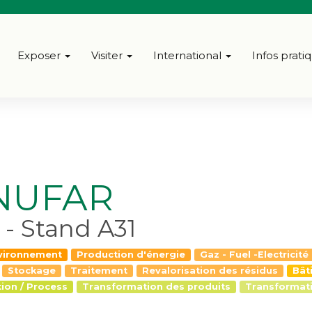
Exposer
Visiter
International
Infos prati
NUFAR
 - Stand A31
nvironnement
Production d'énergie
Gaz - Fuel -Electricité
Stockage
Traitement
Revalorisation des résidus
Bât
ion / Process
Transformation des produits
Transformati