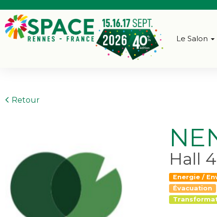
Le Salon
Retour
NE
Hall 4
Energie / E
Évacuation
Transformat