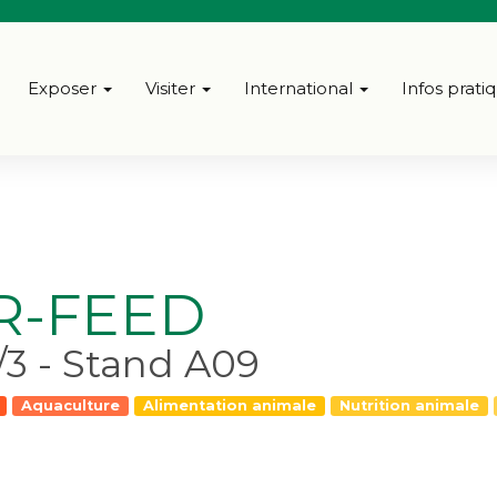
Exposer
Visiter
International
Infos prati
R-FEED
2/3 - Stand A09
Aquaculture
Alimentation animale
Nutrition animale