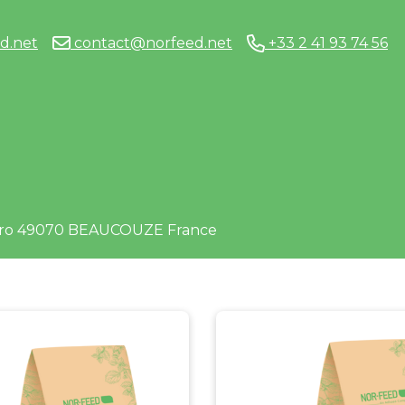
d.net
contact@norfeed.net
+33 2 41 93 74 56
dro 49070 BEAUCOUZE France