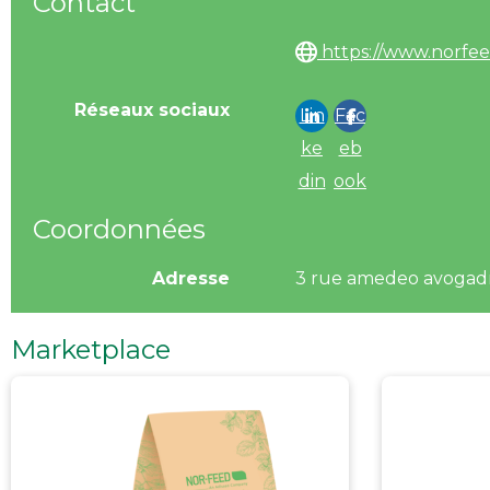
Contact
https://www.norfee
Réseaux sociaux
Lin
Fac
ke
eb
din
ook
Coordonnées
Adresse
3 rue amedeo avoga
Marketplace