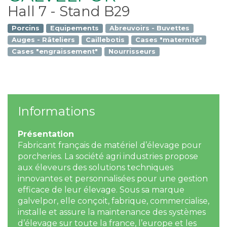
Hall 7 - Stand B29
Porcins
Equipements
Abreuvoirs - Buvettes
Auges - Râteliers
Caillebotis
Cases "maternité"
Cases "engraissement"
Nourrisseurs
Informations
Présentation
Fabricant français de matériel d’élevage pour
porcheries. La société agri industries propose
aux éleveurs des solutions techniques
innovantes et personnalisées pour une gestion
efficace de leur élevage. Sous sa marque
galvelpor, elle conçoit, fabrique, commercialise,
installe et assure la maintenance des systèmes
d’élevage sur toute la france, l’europe et les