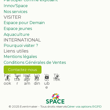
Innov'Space
Nos services
VISITER
Espace pour Demain
Espace jeunes
Aquaculture
INTERNATIONAL
Pourquoi visiter ?
Liens utiles
Mentions légales
Conditions Générales de Ventes
Contactez-nous
Fac
Twi
Inst
Lin
Yo
Tik
eb
tte
agr
ke
ut
Tok
ook
r
am
din
ub
e
© 2025 Eventmaker - Tous droits réservés
Gérer vos options RGPD